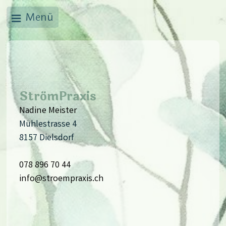
Menü
StrömPraxis
Nadine Meister
Mühlestrasse 4
8157 Dielsdorf
078 896 70 44
info@stroempraxis.ch